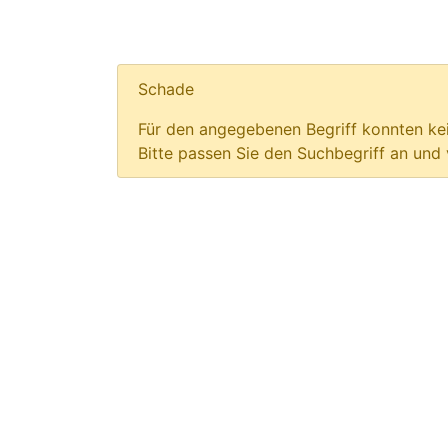
Schade
Für den angegebenen Begriff konnten kei
Bitte passen Sie den Suchbegriff an und 