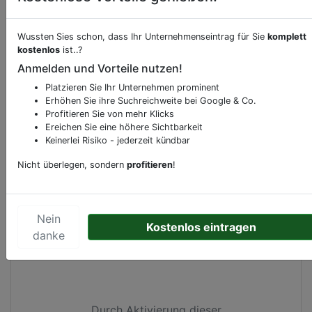
Beschreibung & Services von
Tankstelle
Wussten Sies schon, dass Ihr Unternehmenseintrag für Sie
komplett
kostenlos
ist..?
Sie möchten eine Beschreibung, Dienstleistung
Anmelden und Vorteile nutzen!
oder andere relevante Informationen hinzufügen?
Platzieren Sie Ihr Unternehmen prominent
Klicken Sie bitte
hier
um uns zu kontaktieren.
Erhöhen Sie ihre Suchreichweite bei Google & Co.
Gerne erweitern wir Ihren Firmeneintrag um
Profitieren Sie von mehr Klicks
Ereichen Sie eine höhere Sichtbarkeit
Sonderangebote odere besondere Services, die
Keinerlei Risiko - jederzeit kündbar
Ihr Unternehmen anbietet und womit Sie sich von
Ihren Wettbewerbern abheben.
Nicht überlegen, sondern
profitieren
!
Nein
Kostenlos eintragen
Kartenansicht
Tramlaan 346
in
Zaventem
danke
Durch Aktivierung dieser