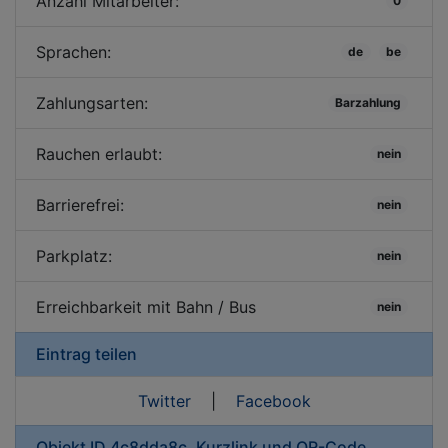
Anzahl Mitarbeiter:
0
Sprachen:
de
be
Zahlungsarten:
Barzahlung
Rauchen erlaubt:
nein
Barrierefrei:
nein
Parkplatz:
nein
Erreichbarkeit mit Bahn / Bus
nein
Eintrag teilen
Twitter
|
Facebook
Objekt ID 4c8dda8c, Kurzlink und QR-Code