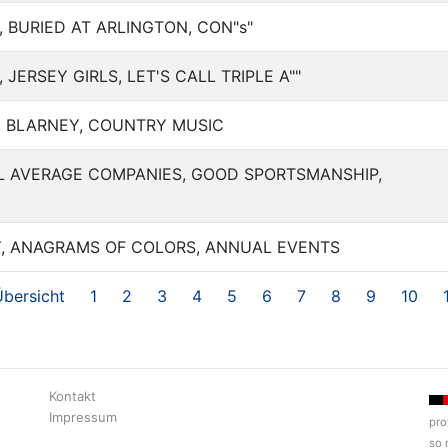
 BURIED AT ARLINGTON, CON"s"
JERSEY GIRLS, LET'S CALL TRIPLE A""
, BLARNEY, COUNTRY MUSIC
L AVERAGE COMPANIES, GOOD SPORTSMANSHIP,
Y, ANAGRAMS OF COLORS, ANNUAL EVENTS
bersicht
1
2
3
4
5
6
7
8
9
10
Kontakt
Impressum
pro
so 