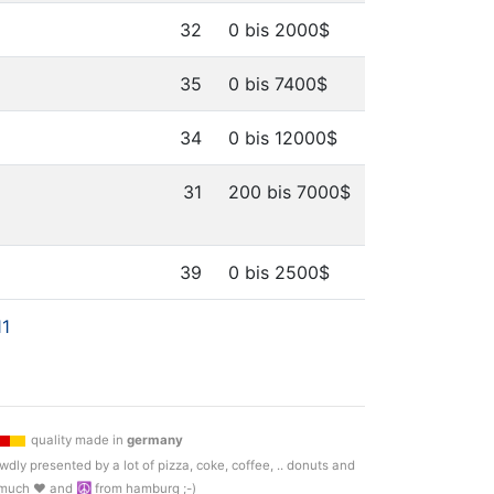
32
0 bis 2000$
35
0 bis 7400$
34
0 bis 12000$
31
200 bis 7000$
39
0 bis 2500$
11
quality made in
germany
wdly presented by a lot of pizza, coke, coffee, .. donuts and
much ♥ and ☮ from hamburg ;-)