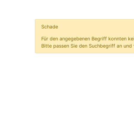
Schade
Für den angegebenen Begriff konnten kei
Bitte passen Sie den Suchbegriff an und 