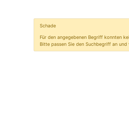
Schade
Für den angegebenen Begriff konnten kei
Bitte passen Sie den Suchbegriff an und 