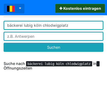
✚ Kostenlos eintragen
Suchen
Suche nach
in
bäckerei lubig köln chlodwigplatz
Öffnungszeiten