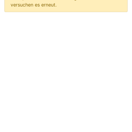
versuchen es erneut.