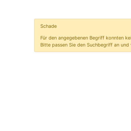
Schade
Für den angegebenen Begriff konnten kei
Bitte passen Sie den Suchbegriff an und 