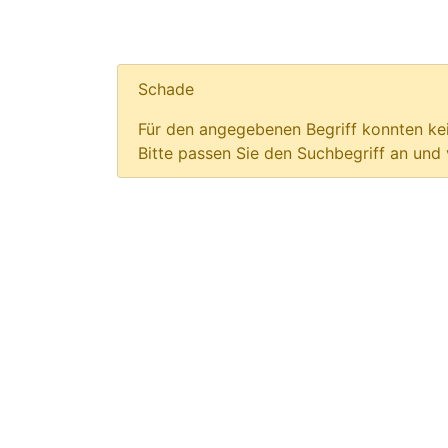
Schade
Für den angegebenen Begriff konnten kei
Bitte passen Sie den Suchbegriff an und 