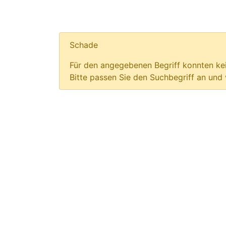
Schade
Für den angegebenen Begriff konnten kei
Bitte passen Sie den Suchbegriff an und 