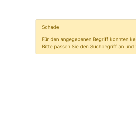
Schade
Für den angegebenen Begriff konnten kei
Bitte passen Sie den Suchbegriff an und 