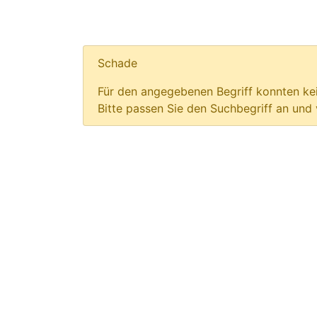
Schade
Für den angegebenen Begriff konnten kei
Bitte passen Sie den Suchbegriff an und 