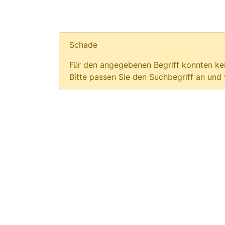
Schade
Für den angegebenen Begriff konnten kei
Bitte passen Sie den Suchbegriff an und 