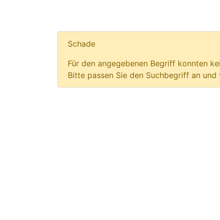
Schade
Für den angegebenen Begriff konnten kei
Bitte passen Sie den Suchbegriff an und 