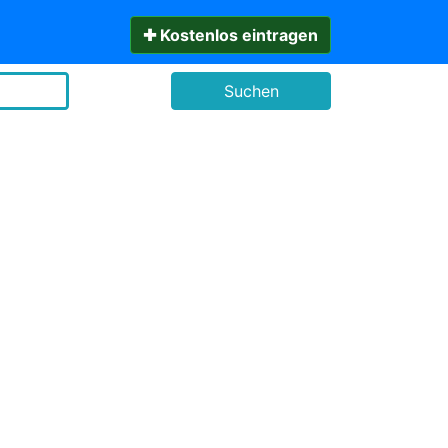
✚ Kostenlos eintragen
Suchen