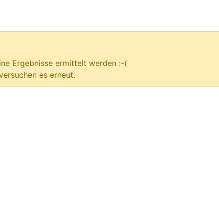
ne Ergebnisse ermittelt werden :-(
versuchen es erneut.