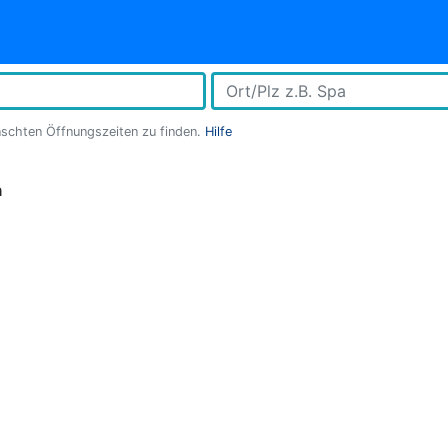
nschten Öffnungszeiten zu finden.
Hilfe
n