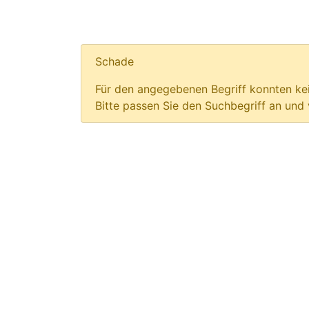
Schade
Für den angegebenen Begriff konnten kei
Bitte passen Sie den Suchbegriff an und 