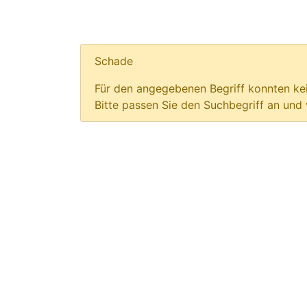
Schade
Für den angegebenen Begriff konnten kei
Bitte passen Sie den Suchbegriff an und 