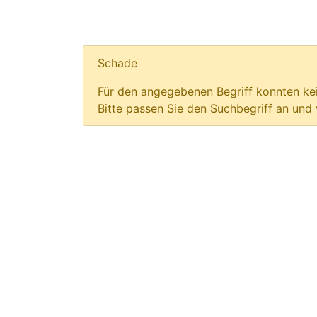
Schade
Für den angegebenen Begriff konnten kei
Bitte passen Sie den Suchbegriff an und 