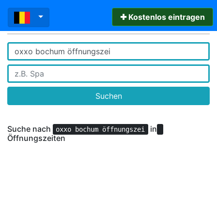
✚ Kostenlos eintragen
Suchen
Suche nach
in
oxxo bochum öffnungszei
Öffnungszeiten