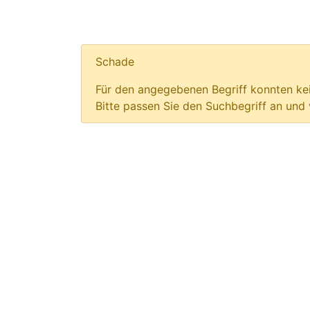
Schade
Für den angegebenen Begriff konnten kei
Bitte passen Sie den Suchbegriff an und 