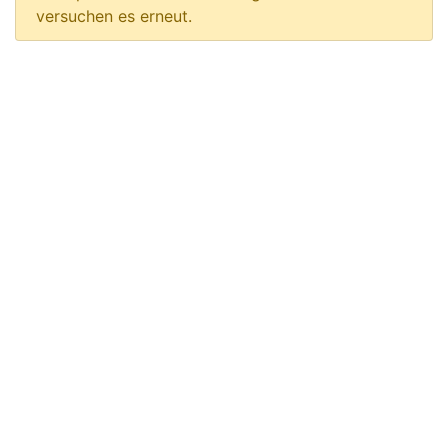
versuchen es erneut.