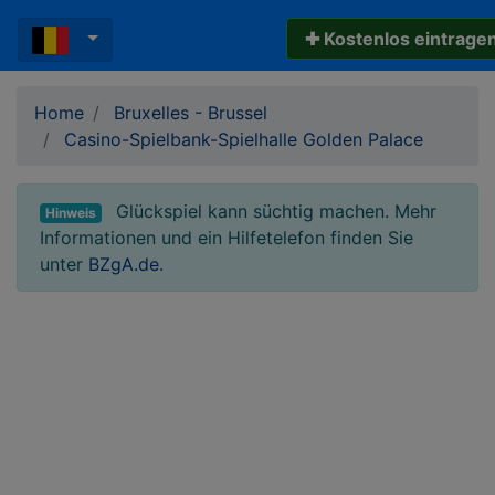
✚ Kostenlos eintrage
Home
Bruxelles - Brussel
Casino-Spielbank-Spielhalle Golden Palace
Glückspiel kann süchtig machen. Mehr
Hinweis
Informationen und ein Hilfetelefon finden Sie
unter
BZgA.de
.