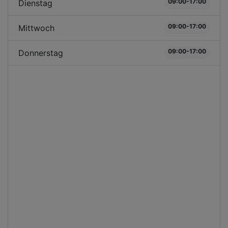
09:00-17:00
Dienstag
09:00-17:00
Mittwoch
09:00-17:00
Donnerstag