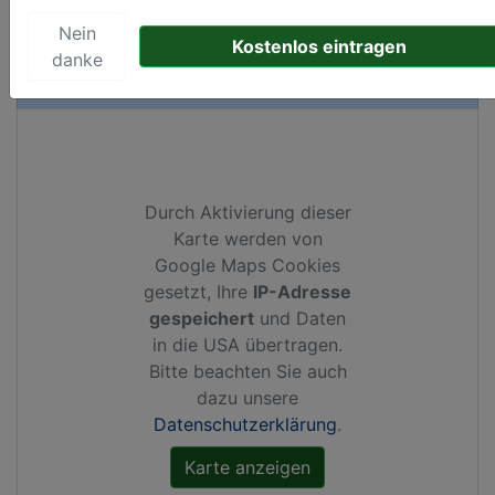
Nein
Kostenlos eintragen
danke
Kartenansicht
Rue du Marché aux Poulets -
Kiekenmarkt 32A
in
Bruxelles - Brussel
Durch Aktivierung dieser
Karte werden von
Google Maps Cookies
gesetzt, Ihre
IP-Adresse
gespeichert
und Daten
in die USA übertragen.
Bitte beachten Sie auch
dazu unsere
Datenschutzerklärung
.