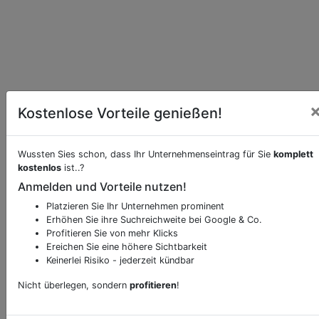
Kostenlose Vorteile genießen!
Beschreibung & Services von
Casino-Spielbank-
Spielhalle
Wussten Sies schon, dass Ihr Unternehmenseintrag für Sie
komplett
kostenlos
ist..?
Anmelden und Vorteile nutzen!
Sie möchten eine Beschreibung, Dienstleistung
oder andere relevante Informationen hinzufügen?
Platzieren Sie Ihr Unternehmen prominent
Erhöhen Sie ihre Suchreichweite bei Google & Co.
Klicken Sie bitte
hier
um uns zu kontaktieren.
Profitieren Sie von mehr Klicks
Gerne erweitern wir Ihren Firmeneintrag um
Ereichen Sie eine höhere Sichtbarkeit
Sonderangebote odere besondere Services, die
Keinerlei Risiko - jederzeit kündbar
Ihr Unternehmen anbietet und womit Sie sich von
Nicht überlegen, sondern
profitieren
!
Ihren Wettbewerbern abheben.