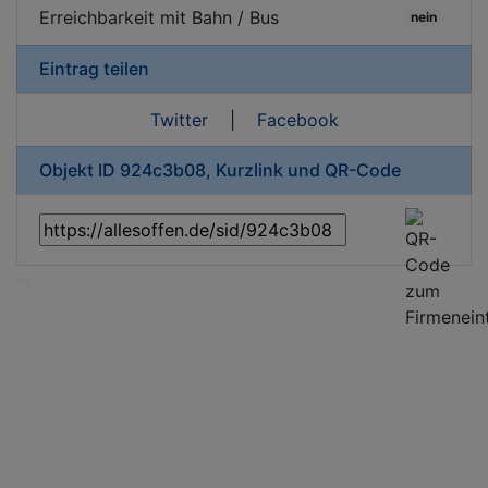
Erreichbarkeit mit Bahn / Bus
nein
Eintrag teilen
Twitter
|
Facebook
Objekt ID 924c3b08, Kurzlink und QR-Code