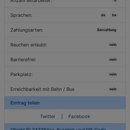
Anzahl Mitarbeiter:
0
Sprachen:
de
be
Zahlungsarten:
Barzahlung
Rauchen erlaubt:
nein
Barrierefrei:
nein
Parkplatz:
nein
Erreichbarkeit mit Bahn / Bus
nein
Eintrag teilen
Twitter
|
Facebook
Objekt ID 347384ca, Kurzlink und QR-Code