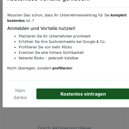
Beschreibung & Services von
Drogerie
Wussten Sies schon, dass Ihr Unternehmenseintrag für Sie
komplett
kostenlos
ist..?
Sie möchten eine Beschreibung, Dienstleistung
Anmelden und Vorteile nutzen!
oder andere relevante Informationen hinzufügen?
Platzieren Sie Ihr Unternehmen prominent
Klicken Sie bitte
hier
um uns zu kontaktieren.
Erhöhen Sie ihre Suchreichweite bei Google & Co.
Gerne erweitern wir Ihren Firmeneintrag um
Profitieren Sie von mehr Klicks
Ereichen Sie eine höhere Sichtbarkeit
Sonderangebote odere besondere Services, die
Keinerlei Risiko - jederzeit kündbar
Ihr Unternehmen anbietet und womit Sie sich von
Ihren Wettbewerbern abheben.
Nicht überlegen, sondern
profitieren
!
Nein
Kostenlos eintragen
Kartenansicht
Rue Hubert Bastin 7
in
Charleroi
danke
Durch Aktivierung dieser