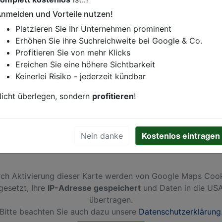
nmelden und Vorteile nutzen!
istung oder andere relevante Informationen hinzufügen?
Platzieren Sie Ihr Unternehmen prominent
ren. Gerne erweitern wir Ihren Firmeneintrag um Sonderang
Erhöhen Sie ihre Suchreichweite bei Google & Co.
h von Ihren Wettbewerbern abheben.
Profitieren Sie von mehr Klicks
Ereichen Sie eine höhere Sichtbarkeit
Keinerlei Risiko - jederzeit kündbar
aré 7
in
Liège
icht überlegen, sondern
profitieren
!
Nein danke
Kostenlos eintragen
ch Aktivierung dieser Karte werden von Google Maps Coo
gesetzt, Ihre
IP-Adresse gespeichert
und Daten in die US
übertragen.
Bitte beachten Sie auch dazu unsere
Datenschutzerklärung