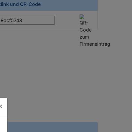
zlink und QR-Code
×