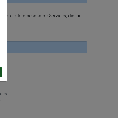
ebote odere besondere Services, die Ihr
kies
A
.