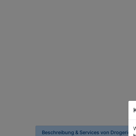
W
Beschreibung & Services von
Drogerie
k