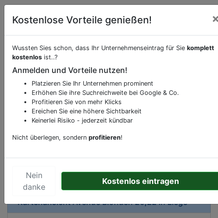
Kostenlose Vorteile genießen!
Wussten Sies schon, dass Ihr Unternehmenseintrag für Sie
komplett
Beschreibung & Services von
Job-Center-
kostenlos
ist..?
Arbeitsamt-Arbeitsvermittlung
Anmelden und Vorteile nutzen!
Platzieren Sie Ihr Unternehmen prominent
Sie möchten eine Beschreibung, Dienstleistung
Erhöhen Sie ihre Suchreichweite bei Google & Co.
oder andere relevante Informationen hinzufügen?
Profitieren Sie von mehr Klicks
Klicken Sie bitte
hier
um uns zu kontaktieren.
Ereichen Sie eine höhere Sichtbarkeit
Gerne erweitern wir Ihren Firmeneintrag um
Keinerlei Risiko - jederzeit kündbar
Sonderangebote odere besondere Services, die
Nicht überlegen, sondern
profitieren
!
Ihr Unternehmen anbietet und womit Sie sich von
Ihren Wettbewerbern abheben.
Nein
Kostenlos eintragen
danke
Kartenansicht
Avenue Blonden 20;22
in
Liège