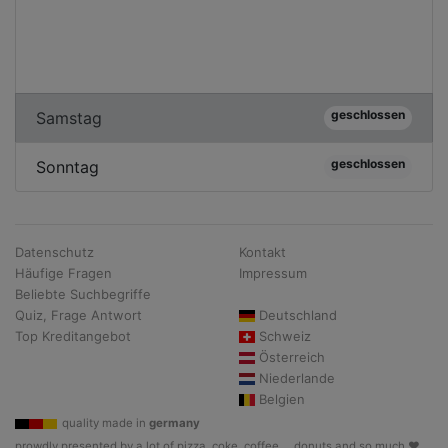
geschlossen
Samstag
geschlossen
Sonntag
Datenschutz
Kontakt
Häufige Fragen
Impressum
Beliebte Suchbegriffe
Quiz, Frage Antwort
Deutschland
Top Kreditangebot
Schweiz
Österreich
Niederlande
Belgien
quality made in
germany
prowdly presented by a lot of pizza, coke, coffee, .. donuts and so much ♥