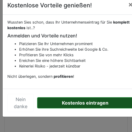
Kostenlose Vorteile genießen!
Wussten Sies schon, dass Ihr Unternehmenseintrag für Sie
komplett
Beschreibung & Services von
Pension-Gasthaus
kostenlos
ist..?
Anmelden und Vorteile nutzen!
Sie möchten eine Beschreibung, Dienstleistung
Platzieren Sie Ihr Unternehmen prominent
oder andere relevante Informationen hinzufügen?
Erhöhen Sie ihre Suchreichweite bei Google & Co.
Klicken Sie bitte
hier
um uns zu kontaktieren.
Profitieren Sie von mehr Klicks
Gerne erweitern wir Ihren Firmeneintrag um
Ereichen Sie eine höhere Sichtbarkeit
Keinerlei Risiko - jederzeit kündbar
Sonderangebote odere besondere Services, die
Ihr Unternehmen anbietet und womit Sie sich von
Nicht überlegen, sondern
profitieren
!
Ihren Wettbewerbern abheben.
Nein
Kostenlos eintragen
danke
Kartenansicht
Montagne de Bueren 33
in
Liège