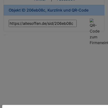
Objekt ID 206eb08c, Kurzlink und QR-Code