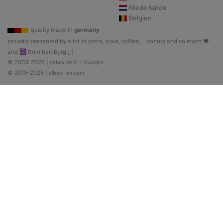
Niederlande
Belgien
quality made in
germany
prowdly presented by a lot of pizza, coke, coffee, .. donuts and so much ♥
and ☮ from hamburg ;-)
© 2003-2026 |
enbox.de IT Lösungen
© 2019-2026 |
allesoffen.com