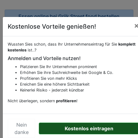
Essen online bei
Griik Street food bestellen
Kostenlose Vorteile genießen!
Möchten Sie eine Onlinebestellung vornehmen,
klicken Sie den folgenden Link.
Wussten Sies schon, dass Ihr Unternehmenseintrag für Sie
komplett
Hier Essen bestellen
kostenlos
ist..?
Anmelden und Vorteile nutzen!
Beschreibung & Services von
Restaurant
Platzieren Sie Ihr Unternehmen prominent
Erhöhen Sie ihre Suchreichweite bei Google & Co.
Profitieren Sie von mehr Klicks
Sie möchten eine Beschreibung, Dienstleistung
Ereichen Sie eine höhere Sichtbarkeit
oder andere relevante Informationen hinzufügen?
Keinerlei Risiko - jederzeit kündbar
Klicken Sie bitte
hier
um uns zu kontaktieren.
Nicht überlegen, sondern
profitieren
!
Gerne erweitern wir Ihren Firmeneintrag um
Sonderangebote odere besondere Services, die
Ihr Unternehmen anbietet und womit Sie sich von
Ihren Wettbewerbern abheben.
Nein
Kostenlos eintragen
danke