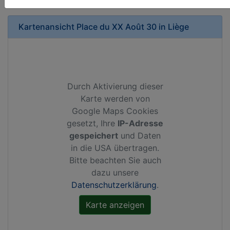
Kartenansicht
Place du XX Août 30
in
Liège
Durch Aktivierung dieser
Karte werden von
Google Maps Cookies
gesetzt, Ihre
IP-Adresse
gespeichert
und Daten
in die USA übertragen.
Bitte beachten Sie auch
dazu unsere
Datenschutzerklärung
.