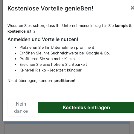
Kostenlose Vorteile genießen!
Beschreibung & Services von
Schnell-
Wussten Sies schon, dass Ihr Unternehmenseintrag für Sie
komplett
Restaurant-Imbiss
kostenlos
ist..?
Anmelden und Vorteile nutzen!
Sie möchten eine Beschreibung, Dienstleistung
Platzieren Sie Ihr Unternehmen prominent
oder andere relevante Informationen hinzufügen?
Erhöhen Sie ihre Suchreichweite bei Google & Co.
Profitieren Sie von mehr Klicks
Klicken Sie bitte
hier
um uns zu kontaktieren.
Ereichen Sie eine höhere Sichtbarkeit
Gerne erweitern wir Ihren Firmeneintrag um
Keinerlei Risiko - jederzeit kündbar
Sonderangebote odere besondere Services, die
Ihr Unternehmen anbietet und womit Sie sich von
Nicht überlegen, sondern
profitieren
!
Ihren Wettbewerbern abheben.
Nein
Kostenlos eintragen
danke
Kartenansicht
Rue Saint-Gilles 90A
in
Liège