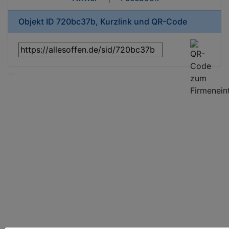
Objekt ID 720bc37b, Kurzlink und QR-Code