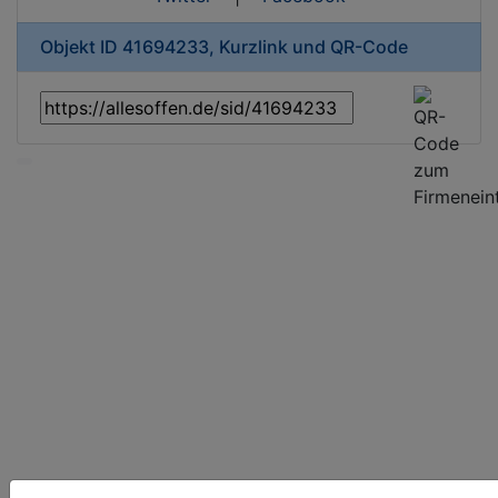
Objekt ID 41694233, Kurzlink und QR-Code