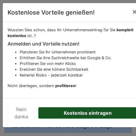
Kostenlose Vorteile genießen!
Wussten Sies schon, dass Ihr Unternehmenseintrag für Sie
komplett
Beschreibung & Services von
Servicecenter
kostenlos
ist..?
Telekommunikation
Anmelden und Vorteile nutzen!
Platzieren Sie Ihr Unternehmen prominent
Sie möchten eine Beschreibung, Dienstleistung
Erhöhen Sie ihre Suchreichweite bei Google & Co.
oder andere relevante Informationen hinzufügen?
Profitieren Sie von mehr Klicks
Klicken Sie bitte
hier
um uns zu kontaktieren.
Ereichen Sie eine höhere Sichtbarkeit
Gerne erweitern wir Ihren Firmeneintrag um
Keinerlei Risiko - jederzeit kündbar
Sonderangebote odere besondere Services, die
Nicht überlegen, sondern
profitieren
!
Ihr Unternehmen anbietet und womit Sie sich von
Ihren Wettbewerbern abheben.
Nein
Kostenlos eintragen
danke
Kartenansicht
Rue du Nord-Belge 6
in
Liège