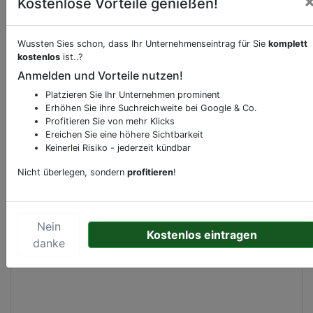
Kostenlose Vorteile genießen!
Beschreibung & Services von
Taschen-Koffer
Wussten Sies schon, dass Ihr Unternehmenseintrag für Sie
komplett
kostenlos
ist..?
Anmelden und Vorteile nutzen!
Sie möchten eine Beschreibung, Dienstleistung
oder andere relevante Informationen hinzufügen?
Platzieren Sie Ihr Unternehmen prominent
Klicken Sie bitte
hier
um uns zu kontaktieren.
Erhöhen Sie ihre Suchreichweite bei Google & Co.
Profitieren Sie von mehr Klicks
Gerne erweitern wir Ihren Firmeneintrag um
Ereichen Sie eine höhere Sichtbarkeit
Sonderangebote odere besondere Services, die
Keinerlei Risiko - jederzeit kündbar
Ihr Unternehmen anbietet und womit Sie sich von
Nicht überlegen, sondern
profitieren
!
Ihren Wettbewerbern abheben.
Nein
Kostenlos eintragen
Kartenansicht
danke
Rue Gérardrie 12
in
Liège