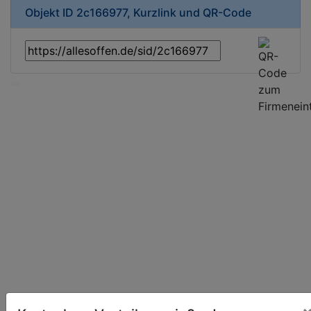
Objekt ID 2c166977, Kurzlink und QR-Code